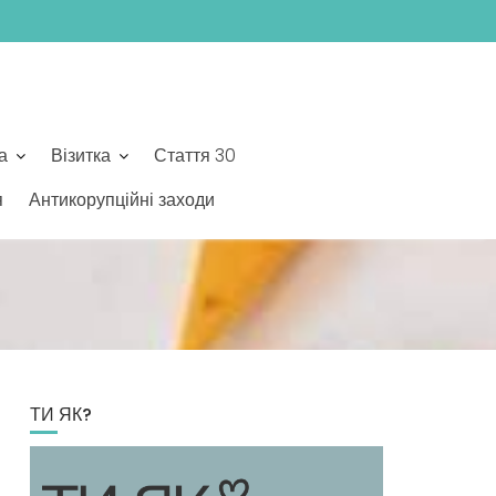
а
Візитка
Стаття 30
я
Антикорупційні заходи
ТИ ЯК?