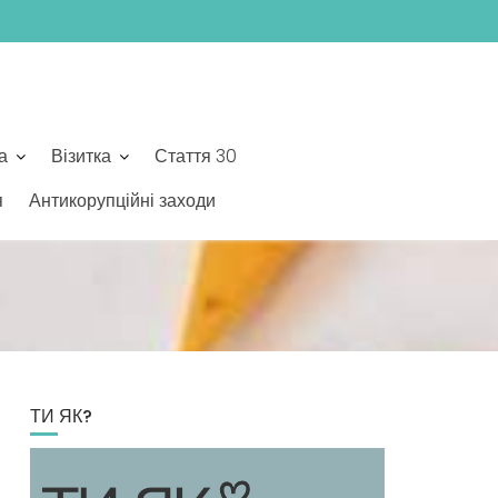
а
Візитка
Стаття 30
я
Антикорупційні заходи
ТИ ЯК?