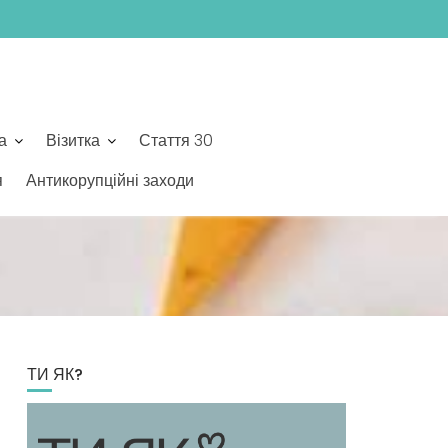
а
Візитка
Стаття 30
я
Антикорупційні заходи
ТИ ЯК?