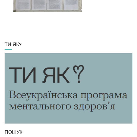
ТИ ЯК?
ПОШУК