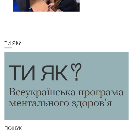
ТИ ЯК?
ПОШУК