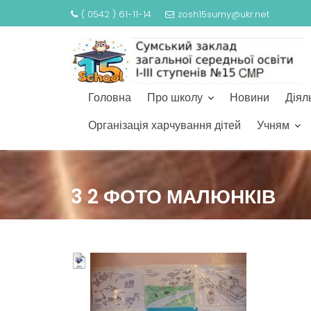
( 0542 ) 61-11-14
zosh15sumy@ukr.net
Головна
Про школу
Новини
Діял
Організація харчування дітей
Учням
S
k
3 2 ФОТО МАЛЮНКІВ
i
p
t
o
c
o
n
t