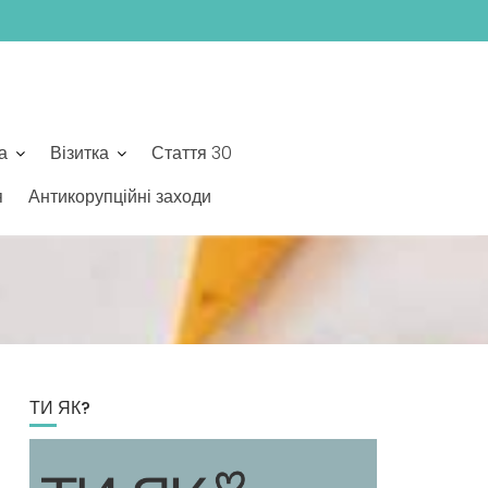
а
Візитка
Стаття 30
я
Антикорупційні заходи
ТИ ЯК?