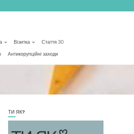
а
Візитка
Стаття 30
я
Антикорупційні заходи
ТИ ЯК?