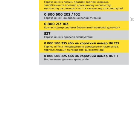
e
n
t