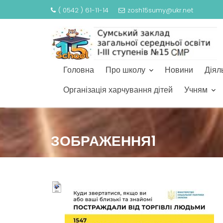
( 0542 ) 61-11-14
zosh15sumy@ukr.net
Головна
Про школу
Новини
Діял
Організація харчування дітей
Учням
S
k
ЗОБРАЖЕННЯ1
i
p
t
o
c
o
n
t