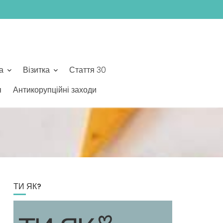
а
Візитка
Стаття 30
я
Антикорупційні заходи
ТИ ЯК?