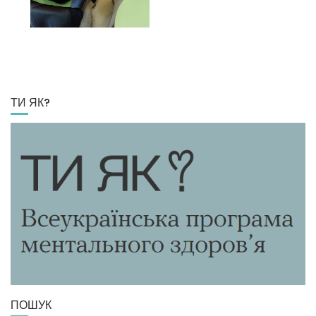
ТИ ЯК?
ПОШУК