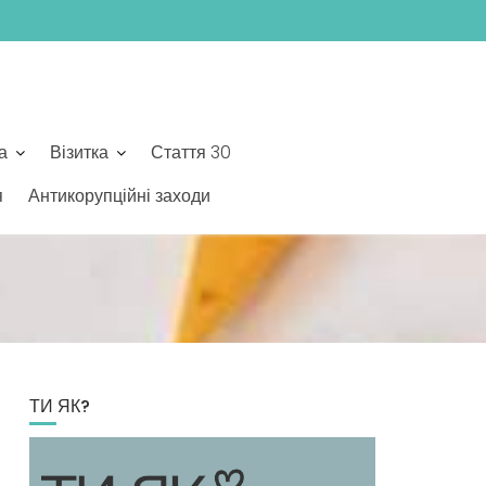
а
Візитка
Стаття 30
я
Антикорупційні заходи
ТИ ЯК?