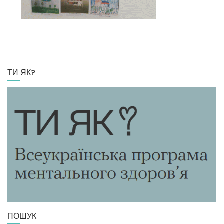
ТИ ЯК?
ПОШУК