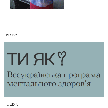
ТИ ЯК?
ПОШУК