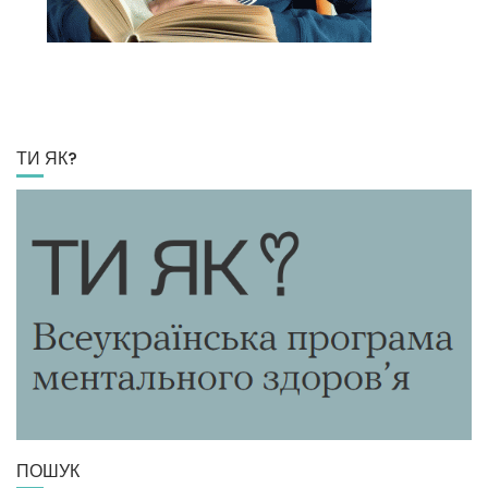
ТИ ЯК?
ПОШУК