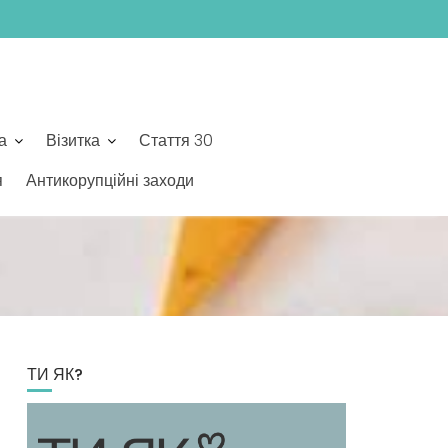
а
Візитка
Стаття 30
я
Антикорупційні заходи
ТИ ЯК?