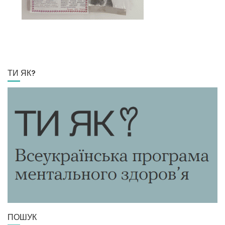
ТИ ЯК?
ПОШУК