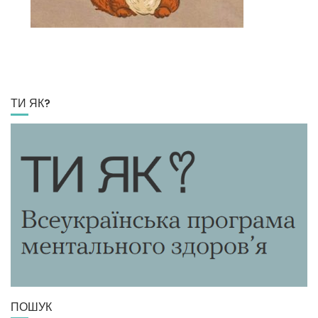
ТИ ЯК?
ПОШУК