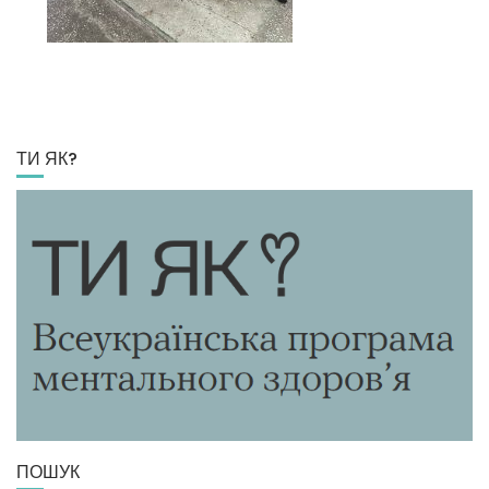
ТИ ЯК?
ПОШУК