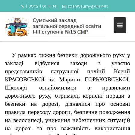
( 0542 ) 61-11-14
zosh15sumy@ukr.net
S
У РАМКАХ ТИЖНЯ БЕЗПЕКИ
k
ДОРОЖНЬОГО РУХУ
i
p
t
o
У рамках тижня безпеки дорожнього руху у
c
закладі відбулися заходи з участю
o
представників патрульної поліції Ксенії
n
КРАСОВСЬКОЇ та Марини ГОРЬКОВСЬКОЇ.
t
Школярі ознайомилися з правилами
e
n
дорожнього руху, отримали корисні поради з
t
безпеки на дорозі, дізналися про основні
правила переходу дороги, безпечне поводження
на велосипеді, уникання небезпечних ситуацій
на дорозі та про важливість використання