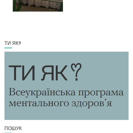
ТИ ЯК?
ПОШУК