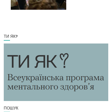
ТИ ЯК?
ПОШУК