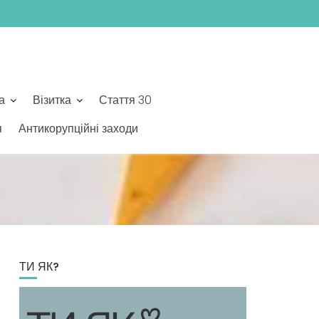
а
Візитка
Стаття 30
я
Антикорупційні заходи
ТИ ЯК?