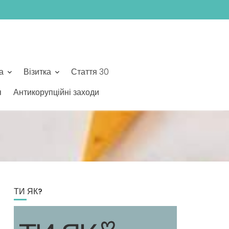
а
Візитка
Стаття 30
я
Антикорупційні заходи
ТИ ЯК?