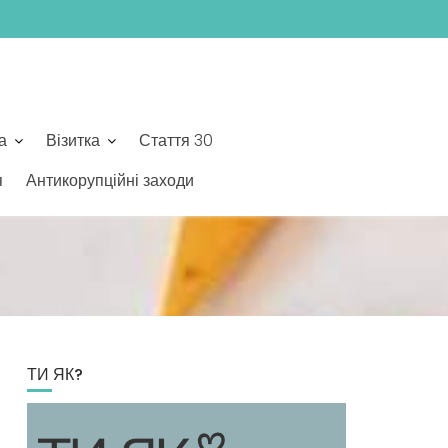
а
Візитка
Стаття 30
я
Антикорупційні заходи
ТИ ЯК?