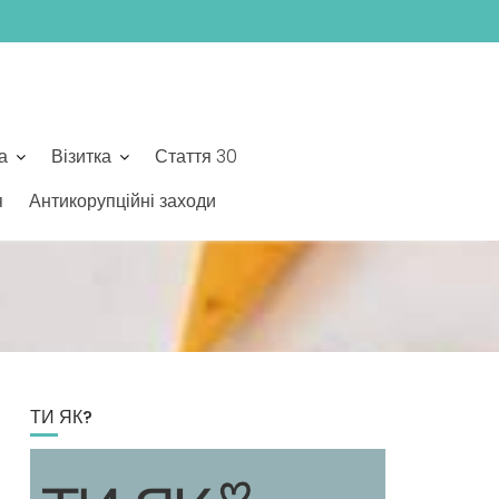
а
Візитка
Стаття 30
я
Антикорупційні заходи
ТИ ЯК?