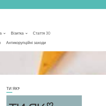
а
Візитка
Стаття 30
я
Антикорупційні заходи
ТИ ЯК?