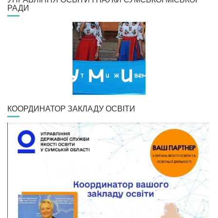
РАДИ
КООРДИНАТОР ЗАКЛАДУ ОСВІТИ