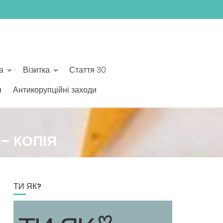
а
Візитка
Стаття 30
я
Антикорупційні заходи
– КОПІЯ
ТИ ЯК?