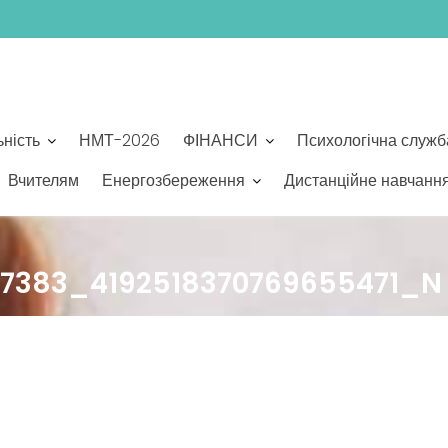
ьність
НМТ-2026
ФІНАНСИ
Психологічна служб
Вчителям
Енергозбереження
Дистанційне навчанн
17383_4192518370769655471_N 