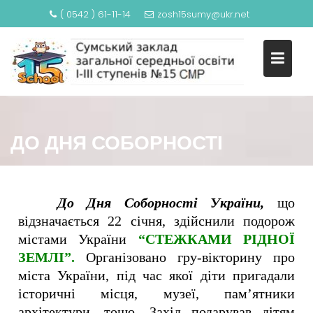
( 0542 ) 61-11-14
zosh15sumy@ukr.net
ДО ДНЯ СОБОРНОСТІ
До Дня Соборності України,
що
відзначається 22 січня, здійснили подорож
містами України
“СТЕЖКАМИ РІДНОЇ
ЗЕМЛІ”.
Організовано гру-вікторину про
міста України, під час якої діти пригадали
історичні місця, музеї, пам’ятники
архітектури, тощо. Захід подарував дітям