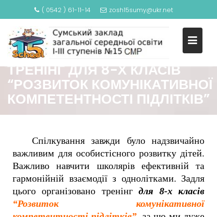
( 0542 ) 61-11-14
zosh15sumy@ukr.net
ТРЕНІНГ ДЛЯ 8-Х КЛАСІВ
“РОЗВИТОК КОМУНІКАТИВНОЇ
КОМПЕТЕНТНОСТІ ПІДЛІТКІВ”
Спілкування завжди було надзвичайно
важливим для особистісного розвитку дітей.
Важливо навчити школярів ефективній та
гармонійній взаємодії з однолітками. Задля
цього організовано тренінг
для 8-х класів
“Розвиток комунікативної
компетентності підлітків”
, за що ми дуже