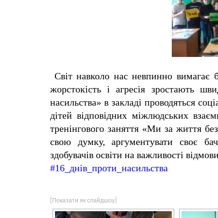
e
n
t
Світ навколо нас невпинно вимагає б
жорстокість і агресія зростають шв
насильства» в закладі проводяться соці
дітей відповідних міжлюдських взаєми
тренінгового заняття «Ми за життя бе
свою думку, аргументувати своє бач
здобувачів освіти на важливості відмов
#16_днів_проти_насильства
[Показати як слайдшоу]