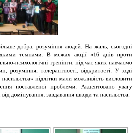
ільше добра, розуміння людей. На жаль, сьогодні
идкими темпами. В межах акції «16 днів проти
ально-психологічні тренінги, під час яких навчаємо
н, розуміння, толерантності, відкритості. У ході
з насильства» підлітки мали можливість висловити
ення поставленої проблеми. Акцентовано увагу
и від домінування, завдавання шкоди та насильства.