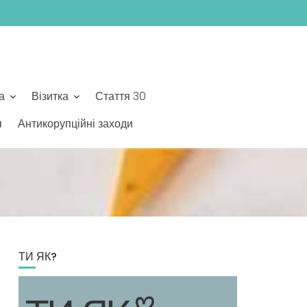
а
Візитка
Стаття 30
я
Антикорупційні заходи
ТИ ЯК?