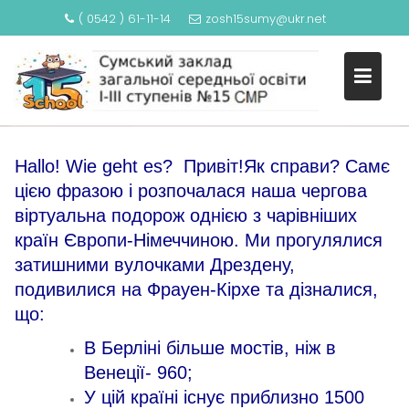
( 0542 ) 61-11-14
zosh15sumy@ukr.net
ЗНАЙОМЛЕННЯ З КРАЇНАМИ
S
ЄВРОПЕЙСЬКОГО СОЮЗУ:
k
НІМЕЧЧИНА
i
p
t
o
Hallo! Wie geht es? Привіт!Як справи? Самє
c
цією фразою і розпочалася наша чергова
o
віртуальна подорож однією з чарівніших
n
країн Європи-Німеччиною. Ми прогулялися
t
затишними вулочками Дрездену,
e
n
подивилися на Фрауен-Кірхе та дізналися,
t
що:
В Берліні більше мостів, ніж в
Венеції- 960;
У цій країні існує приблизно 1500