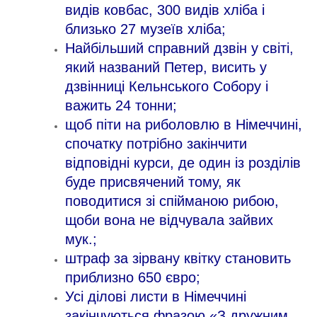
видів ковбас, 300 видів хліба і
близько 27 музеїв хліба;
Найбільший справний дзвін у світі,
який названий Петер, висить у
дзвінниці Кельнського Собору і
важить 24 тонни;
щоб піти на риболовлю в Німеччині,
спочатку потрібно закінчити
відповідні курси, де один із розділів
буде присвячений тому, як
поводитися зі спійманою рибою,
щоби вона не відчувала зайвих
мук.;
штраф за зірвану квітку становить
приблизно 650 євро;
Усі ділові листи в Німеччині
закінчуються фразою «З дружним