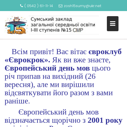
( 0542 ) 61-11-14
zosh15sumy@ukr.net
S
k
ЄВРОПЕЙСЬКИЙ ДЕНЬ МОВ
i
p
t
o
Всім привіт! Вас вітає
євроклуб
c
«Єврокрок».
Як ви вже знаєте,
o
Європейський день мов
цього
n
річ припав на вихідний (26
t
e
вересня), але ми вирішили
n
відсвяткувати його разом з вами
t
раніше.
Європейський день мов
відзначається щорічно з
2001 року