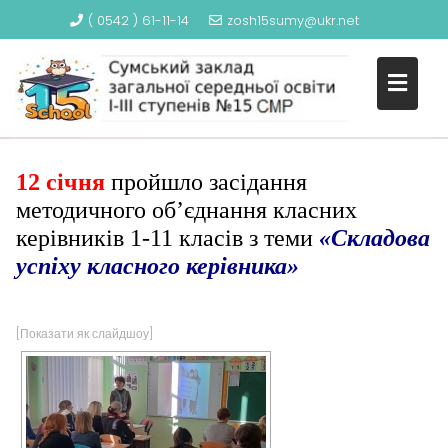
( 0542 ) 61-11-14
zosh15sumy@ukr.net
S
СКЛАДОВА УСПІХУ КЛАСНОГО
k
КЕРІВНИКА
i
p
t
o
12 січня
пройшло засідання
c
методичного об’єднання класних
o
керівників 1-11 класів з теми
«Складова
n
успіху класного керівника»
t
e
n
[Показати як слайдшоу]
t