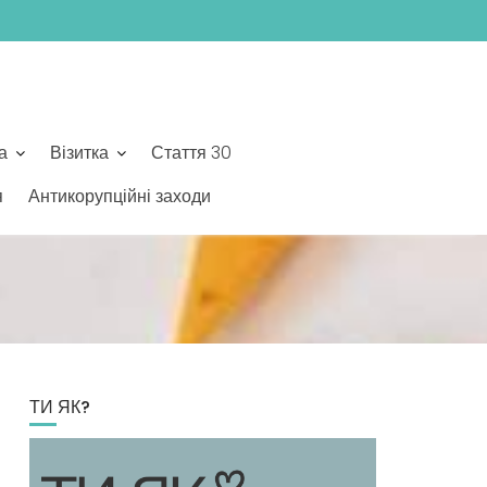
а
Візитка
Стаття 30
я
Антикорупційні заходи
ТИ ЯК?