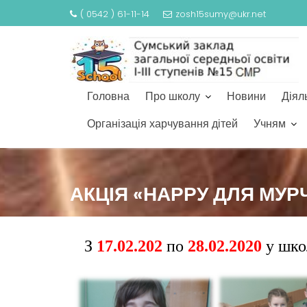
( 0542 ) 61-11-14
zosh15sumy@ukr.net
Головна
Про школу
Новини
Діял
Організація харчування дітей
Учням
S
k
АКЦІЯ «НАРРУ ДЛЯ МУР
i
p
t
o
З
17.02.202
по
28.02.2020
у шко
c
o
n
t