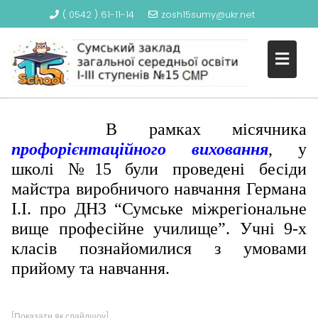
( 0542 ) 61-11-14
zosh15sumy@ukr.net
В РАМКАХ МІСЯЧНИКА
S
ПРОФОРІЄНТАЦІЙНОГО
k
ВИХОВАННЯ
i
p
t
o
В рамках місячника
c
профорієнтаційного виховання
, у
o
школі №15 були проведені бесіди
n
майстра виробничого навчання Германа
t
І.І. про ДНЗ “Сумське міжрегіональне
e
n
вище професійне училище”. Учні 9-х
t
класів познайомилися з умовами
прийому та навчання.
[Показати як слайдшоу]