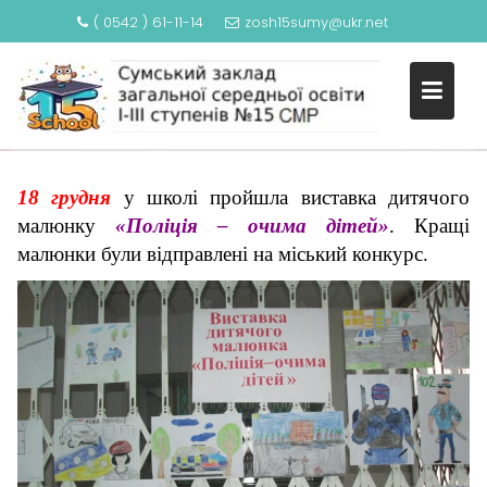
( 0542 ) 61-11-14
zosh15sumy@ukr.net
S
ВИСТАВКА ДИТЯЧОГО
k
МАЛЮНКУ
i
p
t
o
18 грудня
у школі пройшла виставка дитячого
c
малюнку
«Поліція – очима дітей»
. Кращі
o
малюнки були відправлені на міський конкурс.
n
t
e
n
t