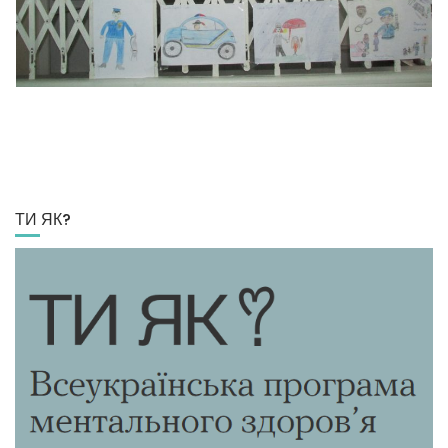
ТИ ЯК?