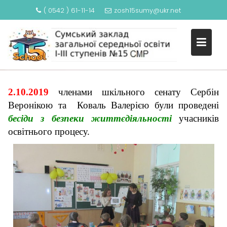
( 0542 ) 61-11-14
zosh15sumy@ukr.net
S
БЕСІДИ З БЕЗПЕКИ
k
ЖИТТЄДІЯЛЬНОСТІ
i
p
t
o
2.10.2019
членами шкільного сенату Сербін
c
Веронікою та Коваль Валерією були проведені
o
бесіди з безпеки життєдіяльності
учасників
n
освітнього процесу.
t
e
n
t