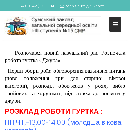
( 0542 ) 61-11-14
zosh15sumy@ukr.net
S
РОЗПОЧАТА РОБОТА ГУРТКА
k
«ДЖУРА»
i
p
t
o
Розпочався новий навчальний рік. Розпочата
c
робота гуртка «Джура»
o
Перші збори роїв: обговорення важливих питань
n
t
(нове положення гри для старшої вікової
e
категорії), розподіл обов’язків у роях, вибір
n
ройових та хорунжих, підготовка до посвяти у
t
джури.
РОЗКЛАД РОБОТИ ГУРТКА :
ПН,ЧТ,-13.00-14.00 (молодша вікова