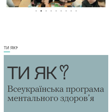
ТИ ЯК?