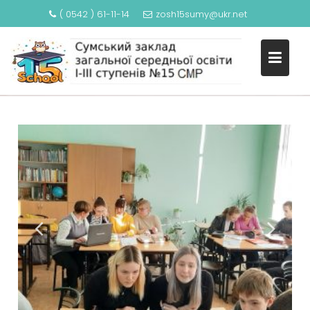
( 0542 ) 61-11-14
zosh15sumy@ukr.net
ВИХОВНІ ЗАХОДИ БЄЛЯЄВОЇ
О.П