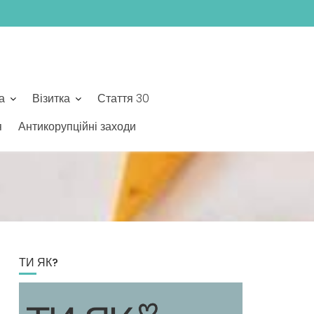
а
Візитка
Стаття 30
я
Антикорупційні заходи
ТИ ЯК?