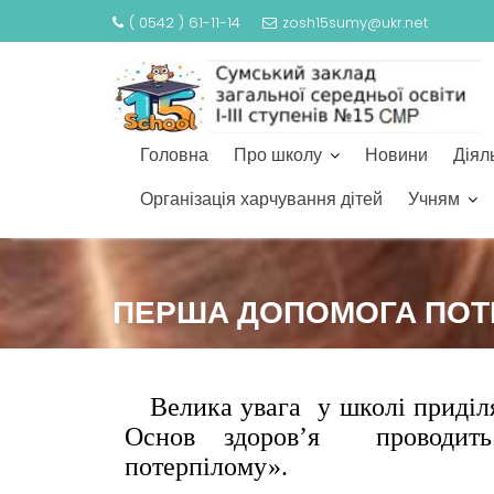
( 0542 ) 61-11-14
zosh15sumy@ukr.net
Головна
Про школу
Новини
Діял
Організація харчування дітей
Учням
ПЕРША ДОПОМОГА ПОТ
Велика увага у школі приділяє
Основ здоров’я проводит
потерпілому».