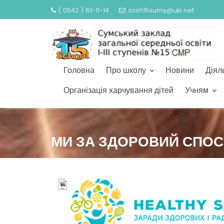
( 0542 ) 61-11-14
zosh15sumy@ukr.net
Головна
Про школу
Новини
Діял
Організація харчування дітей
Учням
МИ ЗА ЗДОРОВИЙ СПОС