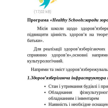
Програма
«
Healthy Schoo
ls
:заради зор
Місія школи щодо здоров’язбереже
підвищити цінність здоров’я на теоре
батьки».
Для реалізації здоров’язберігаючих
сприянню здоров’я»,основні напрям
культурологічний.
Напрями та зміст здоров’язбережувально
1.Здоров’язберігаюча інфраструктура 
Стан і утримання будівлі і пр
Обладнання фізкультурно
обладнанням і інвентарем
Наявність і необхідне оснаще