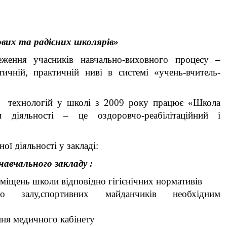
ових та радісних школярів»
ння учасників навчально-виховного процесу –
тичній, практичній ниві в системі «учень-вчитель-
 технологій у школі з 2009 року працює «Школа
и діяльності – це оздоровчо-реабілітаційний і
ї діяльності у закладі:
навчального закладу :
иміщень школи відповідно гігієнічних нормативів
го залу,спортивних майданчиків необхідним
ння медичного кабінету