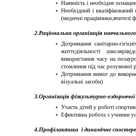
Наявність і необхідне оснащен
Необхідний і кваліфікований 
(медичні працівники,вчителі 
2.Раціональна організація навчального
Дотримання санітарно-гігієн
життєдіяльності школярів
використання часу на позаур
стомлення під час розумової 
Дотримання вимог до використ
візуальні засоби)
3.Організація фізкультурно-оздоровчої
Участь дітей у роботі спортив
Ефективна робота з учнями ус
4.П
р
офілактика і динамічне спостере