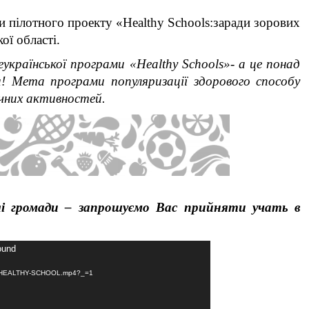
пілотного проекту «Healthy Schools:заради зорових
ої області.
української програми «Healthy School
s
»- а це понад
ни! Мета програми популяризації здорового способу
чних активностей.
лі громади – запрошуємо Вас прийняти учать в
ound
/04/HEALTHY-SCHOOL.mp4?_=1