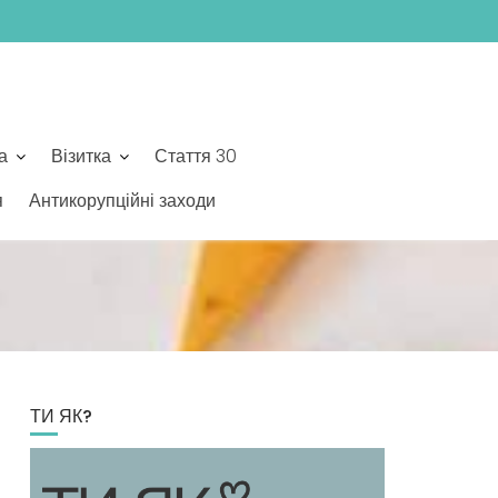
а
Візитка
Стаття 30
я
Антикорупційні заходи
ТИ ЯК?