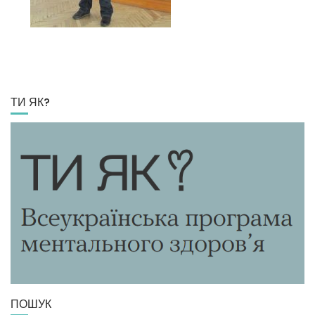
ТИ ЯК?
ПОШУК